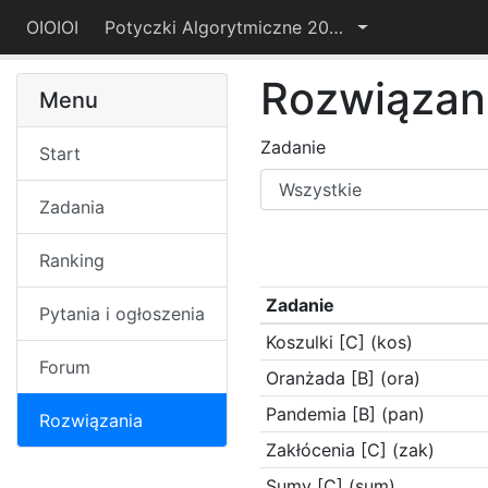
OIOIOI
Potyczki Algorytmiczne 2021
Rozwiązan
Menu
Zadanie
Start
Zadania
Ranking
Zadanie
Pytania i ogłoszenia
Koszulki [C] (kos)
Forum
Oranżada [B] (ora)
Pandemia [B] (pan)
Rozwiązania
Zakłócenia [C] (zak)
Sumy [C] (sum)