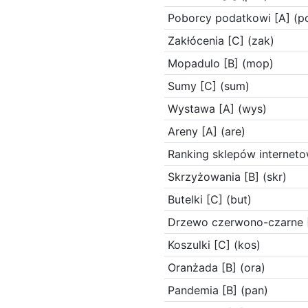
Poborcy podatkowi [A] (p
Zakłócenia [C] (zak)
Mopadulo [B] (mop)
Sumy [C] (sum)
Wystawa [A] (wys)
Areny [A] (are)
Ranking sklepów interneto
Skrzyżowania [B] (skr)
Butelki [C] (but)
Drzewo czerwono-czarne [
Koszulki [C] (kos)
Oranżada [B] (ora)
Pandemia [B] (pan)