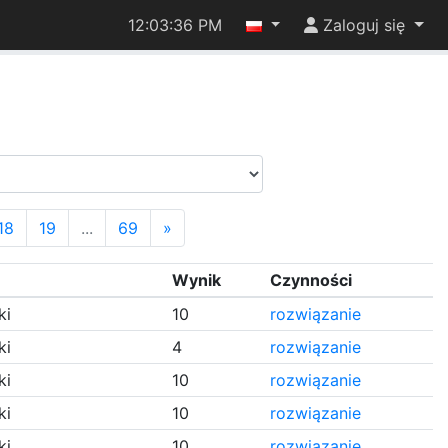
12:03:37 PM
Zaloguj się
18
19
...
69
»
Wynik
Czynności
ki
10
rozwiązanie
ki
4
rozwiązanie
ki
10
rozwiązanie
ki
10
rozwiązanie
ki
10
rozwiązanie