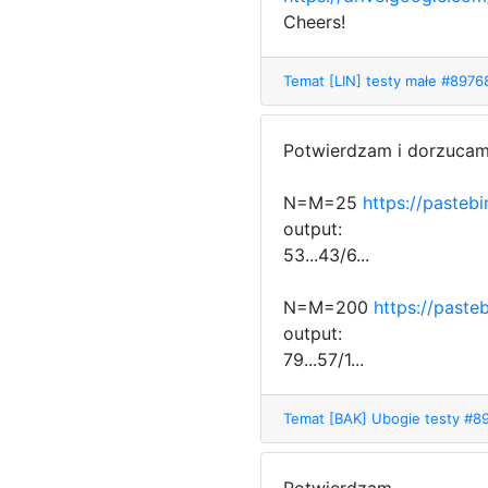
Cheers!
Temat [LIN] testy małe #897
Potwierdzam i dorzucam
N=M=25
https://paste
output:
53...43/6...
N=M=200
https://past
output:
79...57/1...
Temat [BAK] Ubogie testy #