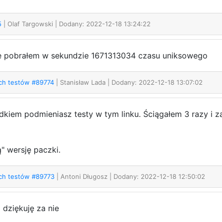
75
| Olaf Targowski
| Dodany: 2022-12-18 13:24:22
re pobrałem w sekundzie 1671313034 czasu uniksowego
ych testów #89774
| Stanisław Lada
| Dodany: 2022-12-18 13:07:02
dkiem podmieniasz testy w tym linku. Ściągałem 3 razy i z
 wersję paczki.
ych testów #89773
| Antoni Długosz
| Dodany: 2022-12-18 12:50:02
 dziękuję za nie