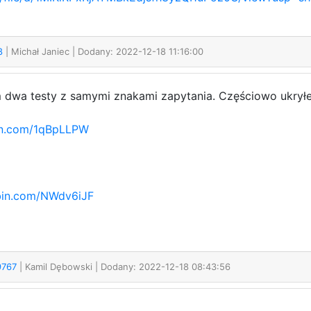
68
| Michał Janiec
| Dodany: 2022-12-18 11:16:00
 dwa testy z samymi znakami zapytania. Częściowo ukrył
bin.com/1qBpLLPW
ebin.com/NWdv6iJF
89767
| Kamil Dębowski
| Dodany: 2022-12-18 08:43:56