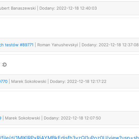
ubert Banaszewski
| Dodany: 2022-12-18 12:40:03
ych testów #89771
| Roman Yanushevskyi
| Dodany: 2022-12-18 12:37:08
 :D
89770
| Marek Sokołowski
| Dodany: 2022-12-18 12:17:22
69
| Marek Sokołowski
| Dodany: 2022-12-18 12:07:50
om/file/d/1MIKlRPxRjAYMBkEdjsfh3yzQI1uPoz0U/view?usp=sh