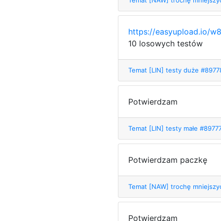
Temat [NAW] trochę mniejsz
https://easyupload.io/w
10 losowych testów
Temat [LIN] testy duże #897
Potwierdzam
Temat [LIN] testy małe #8977
Potwierdzam paczkę
Temat [NAW] trochę mniejsz
Potwierdzam