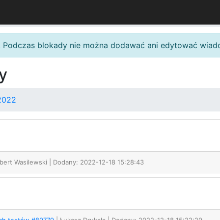
. Podczas blokady nie można dodawać ani edytować wiad
y
2022
bert Wasilewski
| Dodany: 2022-12-18 15:28:43