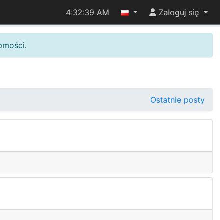
4:32:39 AM
Zaloguj się
omości.
Ostatnie posty