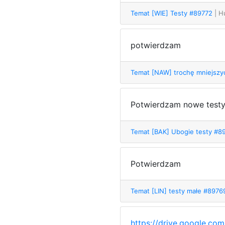
Temat [WIE] Testy #89772
| H
potwierdzam
Temat [NAW] trochę mniejsz
Potwierdzam nowe testy
Temat [BAK] Ubogie testy #
Potwierdzam
Temat [LIN] testy małe #897
https://drive.google.c