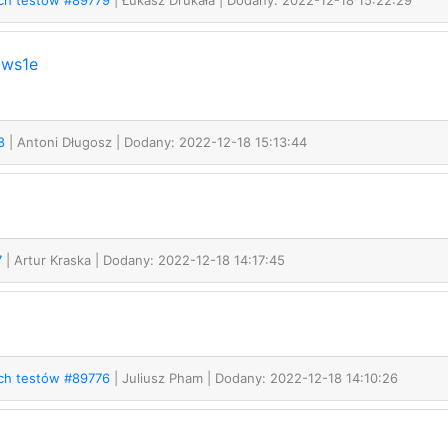
ych testów #89779
| Łukasz Drukała
| Dodany: 2022-12-18 15:22:29
8ws1e
78
| Antoni Długosz
| Dodany: 2022-12-18 15:13:44
7
| Artur Kraska
| Dodany: 2022-12-18 14:17:45
ych testów #89776
| Juliusz Pham
| Dodany: 2022-12-18 14:10:26