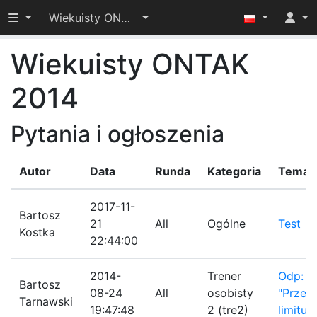
Przełącz widoczność menu
Wiekuisty ONTAK 2014
Wiekuisty ONTAK
2014
Pytania i ogłoszenia
Autor
Data
Runda
Kategoria
Temat
2017-11-
Bartosz
21
All
Ogólne
Test
Kostka
22:44:00
2014-
Trener
Odp:
Bartosz
08-24
All
osobisty
"Przek
Tarnawski
19:47:48
2 (tre2)
limitu 