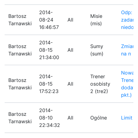
2014-
Odp: T
Bartosz
Misie
08-24
All
zadania
Tarnawski
(mis)
16:46:57
niedos
2014-
Bartosz
Sumy
Zmiana 
08-15
All
Tarnawski
(sum)
na n
21:34:00
Nowa o
2014-
Trener
Bartosz
Trenera
08-15
All
osobisty
Tarnawski
dodat
17:52:23
2 (tre2)
pkt.)
2014-
Bartosz
08-10
All
Ogólne
Limit z
Tarnawski
22:34:32