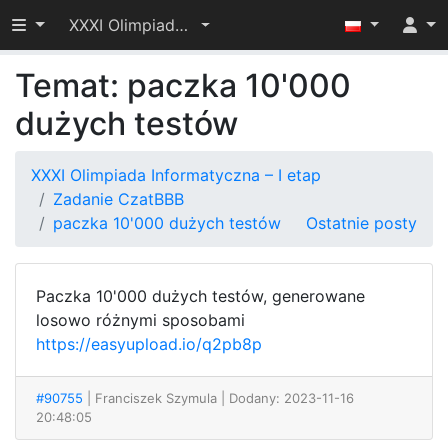
Przełącz widoczność menu
XXXI Olimpiada Informatyczna – I etap
Temat: paczka 10'000
dużych testów
XXXI Olimpiada Informatyczna – I etap
Zadanie CzatBBB
paczka 10'000 dużych testów
Ostatnie posty
Paczka 10'000 dużych testów, generowane
losowo różnymi sposobami
https://easyupload.io/q2pb8p
#90755
| Franciszek Szymula
| Dodany: 2023-11-16
20:48:05