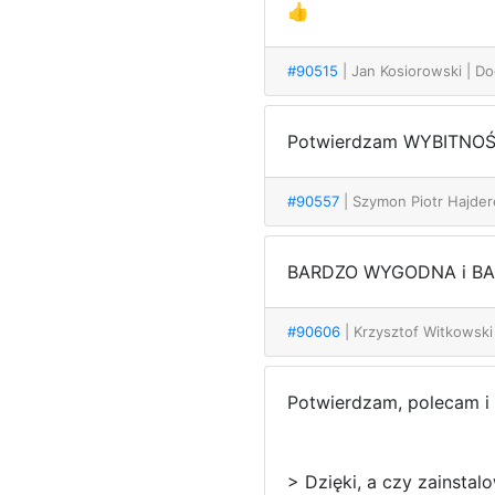
👍
#90515
| Jan Kosiorowski
| D
Potwierdzam WYBITNOŚ
#90557
| Szymon Piotr Hajde
BARDZO WYGODNA i BA
#90606
| Krzysztof Witkowsk
Potwierdzam, polecam i 
> Dzięki, a czy zainstal