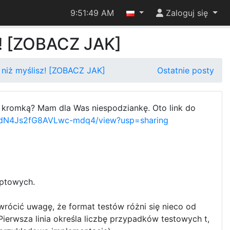
9:51:50 AM
Zaloguj się
z! [ZOBACZ JAK]
niż myślisz! [ZOBACZ JAK]
Ostatnie posty
 kromką? Mam dla Was niespodziankę. Oto link do
QcZdN4Js2fG8AVLwc-mdq4/view?usp=sharing
yptowych.
wrócić uwagę, że format testów różni się nieco od
ierwsza linia określa liczbę przypadków testowych t,