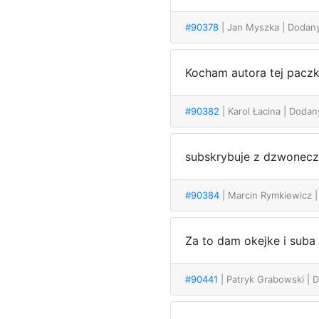
#90378
| Jan Myszka
| Dodan
Kocham autora tej paczk
#90382
| Karol Łacina
| Dodan
subskrybuje z dzwonec
#90384
| Marcin Rymkiewicz
Za to dam okejke i suba 
#90441
| Patryk Grabowski
| 