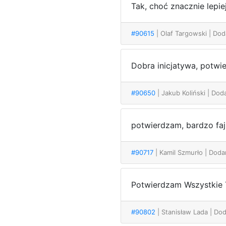
Tak, choć znacznie lepie
#90615
| Olaf Targowski
| Dod
Dobra inicjatywa, potwi
#90650
| Jakub Koliński
| Dod
potwierdzam, bardzo faj
#90717
| Kamil Szmurło
| Doda
Potwierdzam Wszystkie 
#90802
| Stanisław Lada
| Do