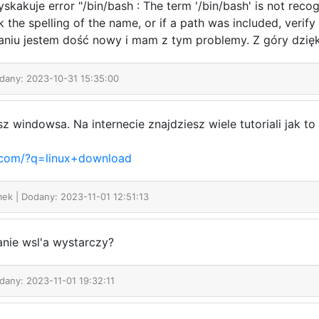
akuje error "/bin/bash : The term '/bin/bash' is not recogn
he spelling of the name, or if a path was included, verify 
waniu jestem dość nowy i mam z tym problemy. Z góry dzię
odany: 2023-10-31 15:35:00
windowsa. Na internecie znajdziesz wiele tutoriali jak to
t.com/?q=linux+download
mek
| Dodany: 2023-11-01 12:51:13
anie wsl'a wystarczy?
dany: 2023-11-01 19:32:11