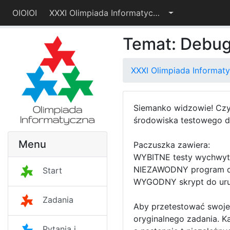
OIOIOI
XXXI Olimpiada Informatyczna – I etap
Temat: Debug
XXXI Olimpiada Informaty
Siemanko widzowie! Czy 
środowiska testowego dl
Menu
Paczuszka zawiera:
WYBITNE testy wychwytu
NIEZAWODNY program do 
Start
WYGODNY skrypt do uruc
Zadania
Aby przetestować swoje 
oryginalnego zadania. K
Pytania i