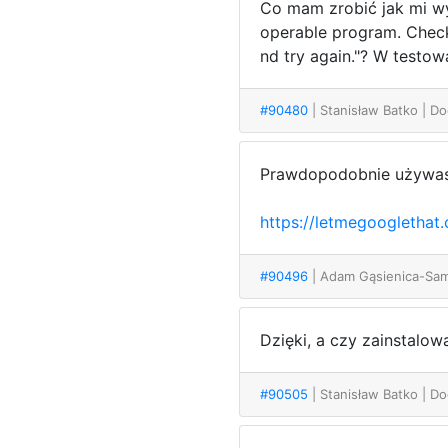
Co mam zrobić jak mi wysk
operable program. Check t
nd try again."? W testo
#90480
| Stanisław Batko
| D
Prawdopodobnie używasz 
https://letmegoogletha
#90496
| Adam Gąsienica-Sa
Dzięki, a czy zainstalow
#90505
| Stanisław Batko
| Do