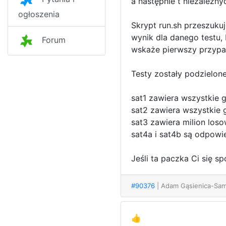
a następnie t niezależn
ogłoszenia
Skrypt run.sh przeszuku
wynik dla danego testu
Forum
wskaże pierwszy przypad
Testy zostały podzielone
sat1 zawiera wszystkie 
sat2 zawiera wszystkie g
sat3 zawiera milion los
sat4a i sat4b są odpowie
Jeśli ta paczka Ci się s
#90376
| Adam Gąsienica-Sa
👍