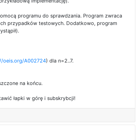
 przykładową implementację).
 za pomocą programu do sprawdzania. Program zwraca
tkich przypadków testowych. Dodatkowo, program
stąpił).
://oeis.org/A002724
) dla n=2..7.
eszczone na końcu.
awić łapki w górę i subskrybcji!