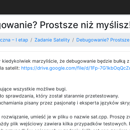
owanie? Prostsze niż myślis
czna – I etap
Zadanie Satelity
Debugowanie? Prostsze 
kiedykolwiek marzyliście, że debugowanie będzie bułką z
a satelit:
https://drive.google.com/file/d/1Fp-7G1kbOq
jące wszystkie możliwe bugi.
sprawdzania, który został starannie przetestowany.
hamiania pisany przez pasjonatę i eksperta języków skr
rozwiązanie, umieść je w pliku o nazwie sat.cpp. Proszę z
ażdy plik wejściowy zawiera kilka przypadków testowych. P