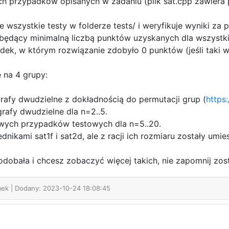
ych przypadków opisanych w zadaniu (plik sat.cpp zawiera
je wszystkie testy w folderze tests/ i weryfikuje wyniki
, będący minimalną liczbą punktów uzyskanych dla wszys
ek, w którym rozwiązanie zdobyło 0 punktów (jeśli taki wy
 na 4 grupy:
grafy dwudzielne z dokładnością do permutacji grup (
https
rafy dwudzielne dla n=2..5.
owych przypadków testowych dla n=5..20.
dnikami sat1f i sat2d, ale z racji ich rozmiaru zostały umi
podobała i chcesz zobaczyć więcej takich, nie zapomnij zost
mek
| Dodany: 2023-10-24 18:08:45