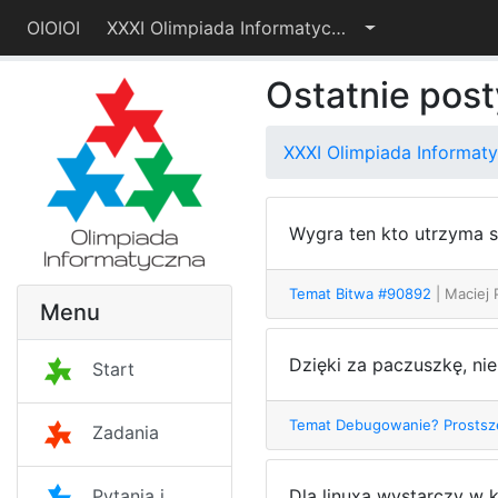
OIOIOI
XXXI Olimpiada Informatyczna – I etap
Ostatnie post
XXXI Olimpiada Informaty
Wygra ten kto utrzyma s
Temat Bitwa #90892
| Maciej
Menu
Dzięki za paczuszkę, ni
Start
Temat Debugowanie? Prostsz
Zadania
Dla linuxa wystarczy w 
Pytania i