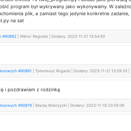
robić program był wykrywany jako wykonywalny. W zależno
chomienia plik, a zamiast tego jedynie konkretne zadanie,
t.py na sat
on #90882
| Wiktor Regulski
| Dodany: 2023-11-21 13:54:50
 losowych #90881
| Tymoteusz Rogacki
| Dodany: 2023-11-21 13:29:33 |
tę i pozdrawiam z rodzinką
 losowych #90879
| Maciej Mokrzycki
| Dodany: 2023-11-19 23:59:09