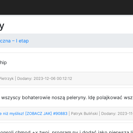
y
czna – I etap
hip
 Pietrzyk
| Dodany: 2023-12-06 00:12:12
e wszyscy bohaterowie noszą peleryny. Idę polajkować wszy
e niż myślisz! [ZOBACZ JAK] #90883
| Patryk Buliński
| Dodany: 2023-11
konsoli chmod +x twoj_program.py i dodać jako pierwszą li