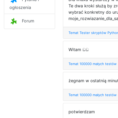
Te dwa kroki służą by z
ogłoszenia
wybrać konkretny do uru
moje_rozwiazanie_dla_sa
Forum
Temat Tester skryptów Pyth
Witam ඞඞ
Temat 100000 małych testów
żegnam w ostatnią minu
Temat 100000 małych testów
potwierdzam