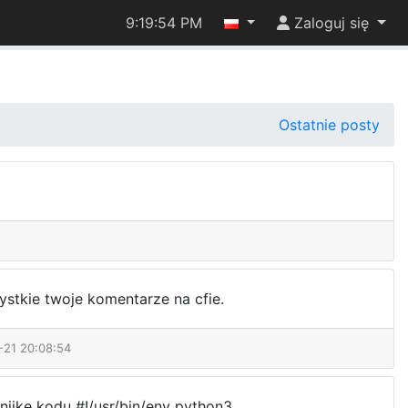
9:19:54 PM
Zaloguj się
Ostatnie posty
stkie twoje komentarze na cfie.
-21 20:08:54
nijkę kodu #!/usr/bin/env python3