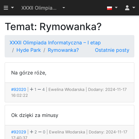
Przełącz widoczność menu
XXXII Olimpiada Informatyczna – I etap
Temat: Rymowanka?
XXXII Olimpiada Informatyczna – I etap
Hyde Park
Rymowanka?
Ostatnie posty
Na górze róże,
#92020
|
1
4
| Ewelina Włodarska
| Dodany: 2024-11-17
16:02:22
Ok dzięki za minusy
#92029
|
2
0
| Ewelina Włodarska
| Dodany: 2024-11-17
17:40:37