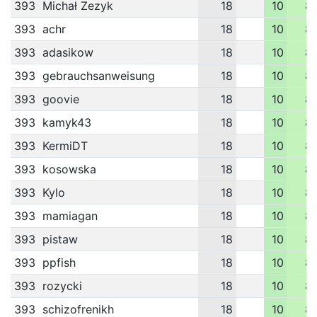
393
Michał Zezyk
18
10
8
393
achr
18
10
8
393
adasikow
18
10
8
393
gebrauchsanweisung
18
10
8
393
goovie
18
10
8
393
kamyk43
18
10
8
393
KermiDT
18
10
8
393
kosowska
18
10
8
393
Kylo
18
10
8
393
mamiagan
18
10
8
393
pistaw
18
10
8
393
ppfish
18
10
8
393
rozycki
18
10
8
393
schizofrenikh
18
10
8