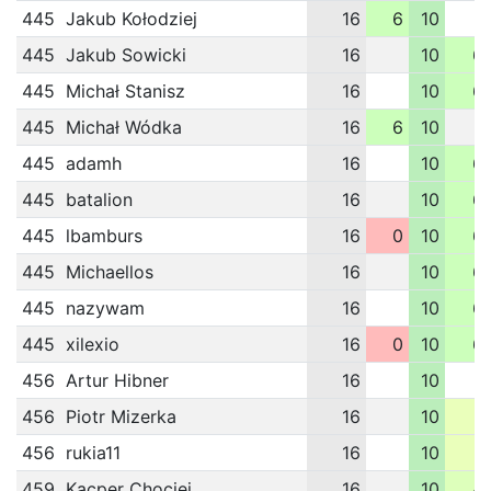
445
Jakub Kołodziej
16
6
10
445
Jakub Sowicki
16
10
6
445
Michał Stanisz
16
10
6
445
Michał Wódka
16
6
10
445
adamh
16
10
6
445
batalion
16
10
6
445
lbamburs
16
0
10
6
445
Michaellos
16
10
6
445
nazywam
16
10
6
445
xilexio
16
0
10
6
456
Artur Hibner
16
10
456
Piotr Mizerka
16
10
1
456
rukia11
16
10
1
459
Kacper Chociej
16
10
4