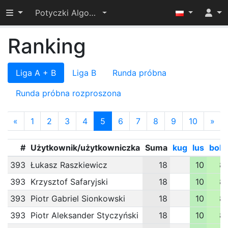
Przełącz widoczność menu
Potyczki Algorytmiczne 2014
Ranking
Liga A + B
Liga B
Runda próbna
Runda próbna rozproszona
«
1
2
3
4
5
6
7
8
9
10
»
#
Użytkownik/użytkowniczka
Suma
kug
lus
boh
393
Łukasz Raszkiewicz
18
10
8
393
Krzysztof Safaryjski
18
10
8
393
Piotr Gabriel Sionkowski
18
10
8
393
Piotr Aleksander Styczyński
18
10
8