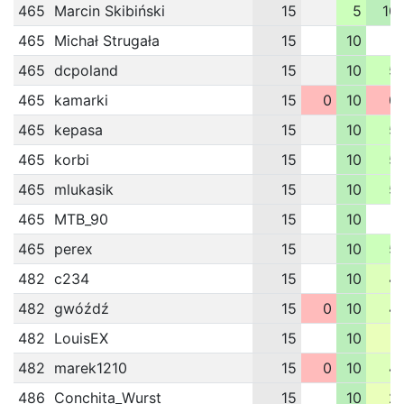
465
Marcin Skibiński
15
5
10
465
Michał Strugała
15
10
465
dcpoland
15
10
5
465
kamarki
15
0
10
0
465
kepasa
15
10
5
465
korbi
15
10
5
465
mlukasik
15
10
5
465
MTB_90
15
10
465
perex
15
10
5
482
c234
15
10
4
482
gwóźdź
15
0
10
4
482
LouisEX
15
10
1
482
marek1210
15
0
10
4
486
Conchita_Wurst
15
10
2