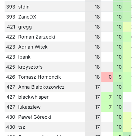
393
stdin
18
10
8
393
ZaneDX
18
10
8
421
gregg
18
10
2
422
Roman Zarzecki
18
10
6
423
Adrian Witek
18
10
4
423
lpank
18
10
4
425
krzysztofs
18
10
4
426
Tomasz Homoncik
18
0
9
5
427
Anna Białokozowicz
17
10
7
427
blackwhisper
17
7
10
427
lukaszlew
17
7
10
430
Paweł Górecki
17
10
2
430
tsz
17
10
2