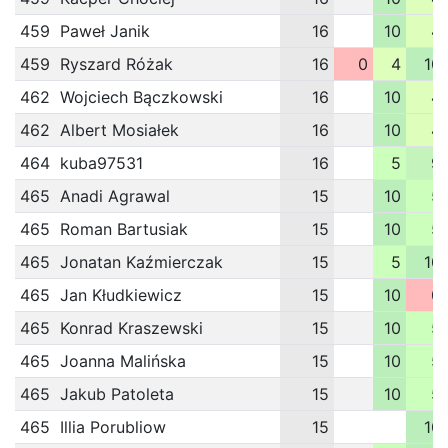
459
Paweł Janik
16
10
4
459
Ryszard Różak
16
0
4
10
462
Wojciech Bączkowski
16
10
4
462
Albert Mosiałek
16
10
4
464
kuba97531
16
5
9
465
Anadi Agrawal
15
10
5
465
Roman Bartusiak
15
10
5
465
Jonatan Kaźmierczak
15
5
10
465
Jan Kłudkiewicz
15
10
0
465
Konrad Kraszewski
15
10
5
465
Joanna Malińska
15
10
5
465
Jakub Patoleta
15
10
5
465
Illia Porubliow
15
10