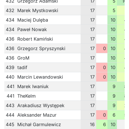
432
Grzegorz Adamski
17
5
10
432
Marek Mystkowski
17
5
1
434
Maciej Dulęba
17
10
4
434
Paweł Nowak
17
10
4
436
Robert Kamiński
17
10
4
436
Grzegorz Spryszynski
17
0
10
4
436
GroM
17
10
4
439
tadif
17
0
10
4
440
Marcin Lewandowski
17
0
10
1
441
Marek Iwaniuk
17
9
8
441
TheKelm
17
9
8
443
Arakadiusz Występek
17
9
2
444
Aleksander Mazur
17
0
6
5
445
Michał Garmulewicz
16
6
10