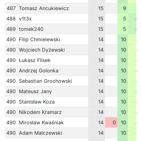
487
Tomasz Ancukiewicz
15
9
5
488
v1t3x
15
5
8
489
tomek240
15
5
8
490
Filip Chmielewski
14
10
4
490
Wojciech Dyżewski
14
10
4
490
Łukasz Flisek
14
10
4
490
Andrzej Golonka
14
10
4
490
Sebastian Grochowski
14
10
4
490
Mateusz Jany
14
10
4
490
Stanisław Koza
14
10
4
490
Nikodem Kramarz
14
10
4
490
Mirosław Kwaśniak
14
0
10
4
490
Adam Malczewski
14
10
4