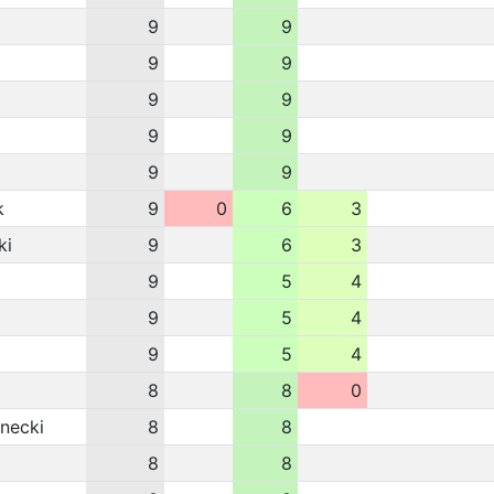
9
9
9
9
9
9
9
9
9
9
k
9
0
6
3
ki
9
6
3
9
5
4
9
5
4
9
5
4
8
8
0
necki
8
8
8
8