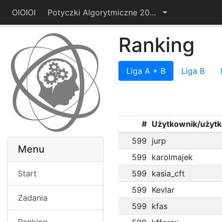
OIOIOI
Potyczki Algorytmiczne 2014
Ranking
Liga A + B
Liga B
#
Użytkownik/użyt
599
jurp
Menu
599
karolmajek
Start
599
kasia_cft
599
Kevlar
Zadania
599
kfas