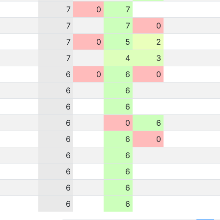
7
0
7
7
7
0
7
0
5
2
7
4
3
6
0
6
0
6
6
6
6
6
0
6
6
6
0
6
6
6
6
6
6
6
6