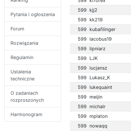
Ranking
599
kfforex
599
kjj2
Pytania i ogłoszenia
599
kk219
Forum
599
kubafilinger
599
lacobus19
Rozwiązania
599
lipniarz
Regulamin
599
LJK
599
lucjansz
Ustalenia
599
Lukasz_K
techniczne
599
lukequaint
O zadaniach
599
meijin
rozproszonych
599
michalr
Harmonogram
599
mplaton
599
nowaqq