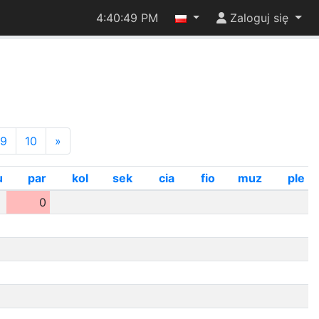
4:40:50 PM
Zaloguj się
9
10
»
u
par
kol
sek
cia
fio
muz
ple
0