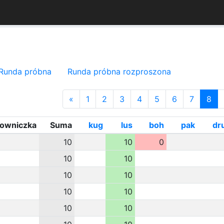
Runda próbna
Runda próbna rozproszona
«
1
2
3
4
5
6
7
8
kowniczka
Suma
kug
lus
boh
pak
dr
10
10
0
10
10
10
10
10
10
10
10