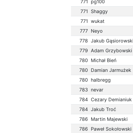
771
pg100
771
Shaggy
771
wukat
777
Neyo
778
Jakub Gąsiorowsk
779
Adam Grzybowski
780
Michał Bień
780
Damian Jarmużek
780
halbregg
783
nevar
784
Cezary Demianiuk
784
Jakub Troć
786
Martin Majewski
786
Paweł Sokołowski