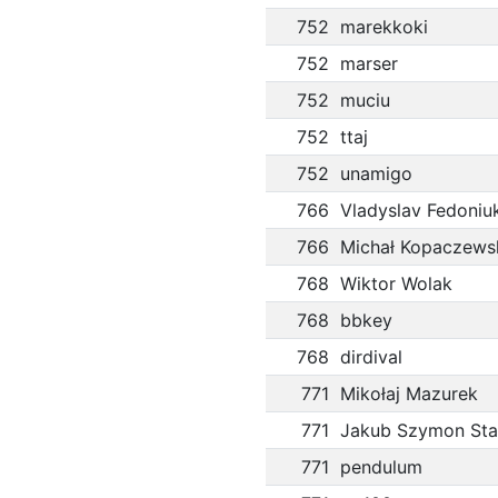
752
marekkoki
752
marser
752
muciu
752
ttaj
752
unamigo
766
Vladyslav Fedoniu
766
Michał Kopaczews
768
Wiktor Wolak
768
bbkey
768
dirdival
771
Mikołaj Mazurek
771
Jakub Szymon Sta
771
pendulum