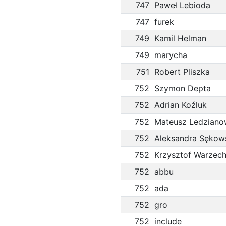
747
Paweł Lebioda
747
furek
749
Kamil Helman
749
marycha
751
Robert Pliszka
752
Szymon Depta
752
Adrian Koźluk
752
Mateusz Ledziano
752
Aleksandra Sękow
752
Krzysztof Warzec
752
abbu
752
ada
752
gro
752
include