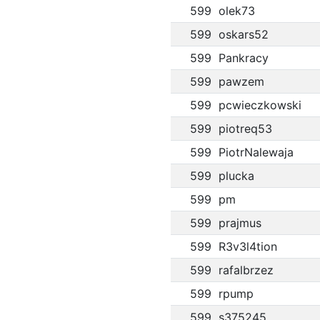
599
olek73
599
oskars52
599
Pankracy
599
pawzem
599
pcwieczkowski
599
piotreq53
599
PiotrNalewaja
599
plucka
599
pm
599
prajmus
599
R3v3l4tion
599
rafalbrzez
599
rpump
599
s375245