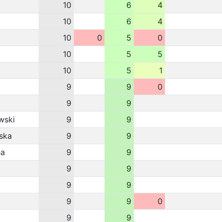
10
6
4
10
6
4
10
0
5
0
10
5
5
10
5
1
9
9
0
9
9
wski
9
9
ska
9
9
ha
9
9
9
9
9
9
9
9
0
9
9