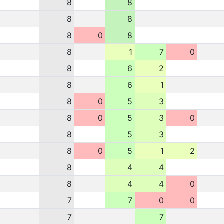
8
8
8
8
8
0
8
8
1
7
0
i
8
6
2
8
6
1
8
0
5
3
8
0
5
3
0
8
5
3
8
0
5
1
2
8
4
4
8
4
4
0
7
7
0
0
7
7