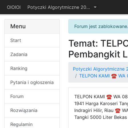
OIOIOI
Potyczki Algorytmiczne 2018
Menu
Forum jest zablokowane
Start
Temat: TELPO
Pembangkit Li
Zadania
Ranking
Potyczki Algorytmiczne 
TELPON KAMI ☎ WA 081
Pytania i ogłoszenia
Forum
TELPON KAMI ☎ WA 0812 
1941 Harga Karoseri Tan
Rozwiązania
Indragiri Hilir, Riau ☎
Tangki 5000 Liter Beka
Regulamin