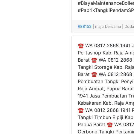
#BiayaMaintenanceBoile
#PabrikTangkiPendamSP
#88153
| maju bersama
| Dod
☎ WA 0812 2868 1941 Ja
Pertashop Kab. Raja Am
Barat ☎ WA 0812 2868 
Tangki Storage Kab. Ra
Barat ☎ WA 0812 2868 1
Pembuatan Tangki Penyi
Raja Ampat, Papua Bara
1941 Jasa Pembuatan Tr
Kebakaran Kab. Raja Am
☎ WA 0812 2868 1941 Pe
Tangki Timbun Elpiji Ka
Papua Barat ☎ WA 0812 
Gerbong Tangki Pertami