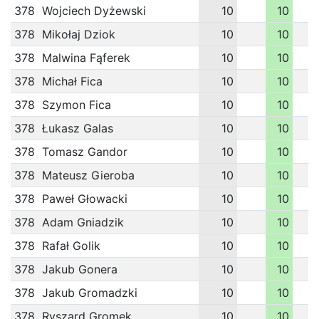
378
Wojciech Dyżewski
10
10
378
Mikołaj Dziok
10
10
378
Malwina Fąferek
10
10
378
Michał Fica
10
10
378
Szymon Fica
10
10
378
Łukasz Galas
10
10
378
Tomasz Gandor
10
10
378
Mateusz Gieroba
10
10
378
Paweł Głowacki
10
10
378
Adam Gniadzik
10
10
378
Rafał Golik
10
10
378
Jakub Gonera
10
10
378
Jakub Gromadzki
10
10
378
Ryszard Gromek
10
10