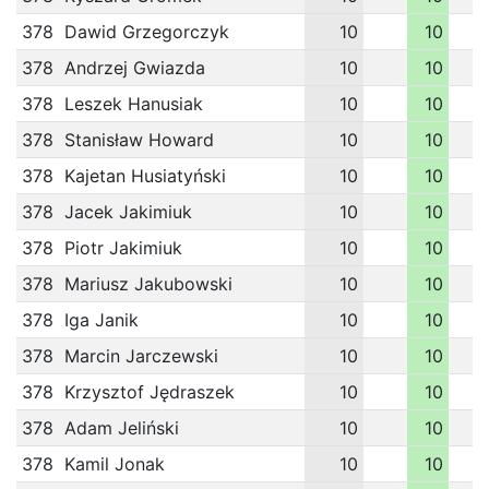
378
Dawid Grzegorczyk
10
10
378
Andrzej Gwiazda
10
10
378
Leszek Hanusiak
10
10
378
Stanisław Howard
10
10
378
Kajetan Husiatyński
10
10
378
Jacek Jakimiuk
10
10
378
Piotr Jakimiuk
10
10
378
Mariusz Jakubowski
10
10
378
Iga Janik
10
10
378
Marcin Jarczewski
10
10
378
Krzysztof Jędraszek
10
10
378
Adam Jeliński
10
10
378
Kamil Jonak
10
10