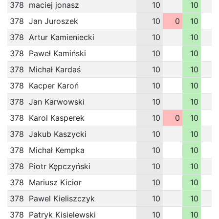
378
maciej jonasz
10
10
378
Jan Juroszek
10
0
10
378
Artur Kamieniecki
10
10
378
Paweł Kamiński
10
10
378
Michał Kardaś
10
10
378
Kacper Karoń
10
10
378
Jan Karwowski
10
10
378
Karol Kasperek
10
0
10
378
Jakub Kaszycki
10
10
378
Michał Kempka
10
10
378
Piotr Kępczyński
10
10
378
Mariusz Kicior
10
10
378
Pawel Kieliszczyk
10
10
378
Patryk Kisielewski
10
10