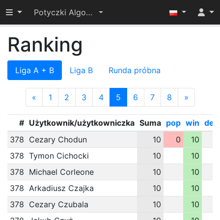
Przełącz widoczność menu
Potyczki Algorytmiczne 2019
Ranking
Liga A + B
Liga B
Runda próbna
«
1
2
3
4
5
6
7
8
»
#
Użytkownik/użytkowniczka
Suma
pop
win
des
378
Cezary Chodun
10
0
10
378
Tymon Cichocki
10
10
378
Michael Corleone
10
10
378
Arkadiusz Czajka
10
10
378
Cezary Czubala
10
10