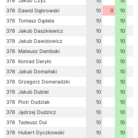
378
Jakub Czyż
10
10
378
Dawid Dąbrowski
10
0
10
378
Tomasz Dądela
10
10
378
Jakub Daszkiewicz
10
10
378
Jakub Dawidowicz
10
10
378
Mateusz Dembski
10
10
378
Konrad Deryło
10
10
378
Jakub Domański
10
10
378
Grzegorz Domeradzki
10
10
378
Jakub Dubiel
10
10
378
Piotr Dudziak
10
10
378
Jędrzej Dudzicz
10
10
378
Tadeusz Dul
10
10
378
Hubert Dyczkowski
10
10