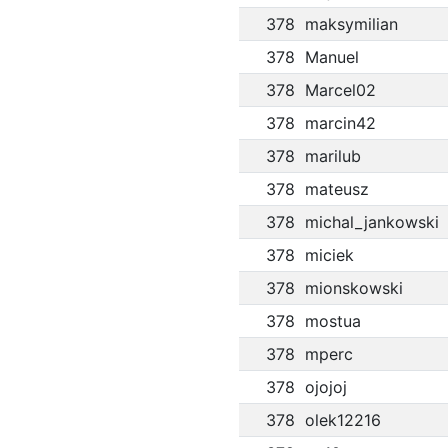
378
maksymilian
378
Manuel
378
Marcel02
378
marcin42
378
marilub
378
mateusz
378
michal_jankowski
378
miciek
378
mionskowski
378
mostua
378
mperc
378
ojojoj
378
olek12216