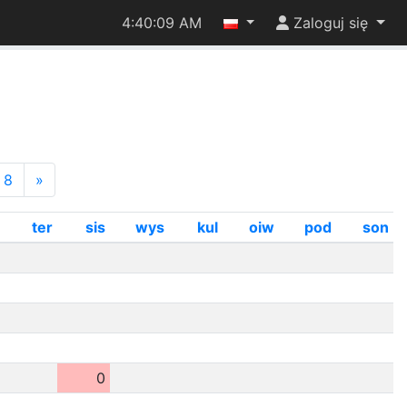
4:40:10 AM
Zaloguj się
8
»
ter
sis
wys
kul
oiw
pod
son
0