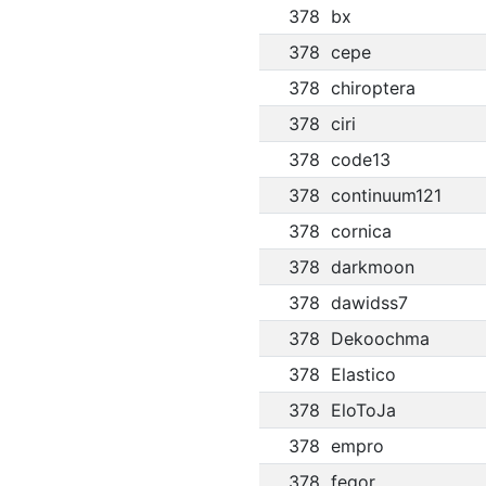
378
bx
378
cepe
378
chiroptera
378
ciri
378
code13
378
continuum121
378
cornica
378
darkmoon
378
dawidss7
378
Dekoochma
378
Elastico
378
EloToJa
378
empro
378
fegor