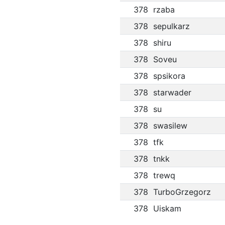
378
rzaba
378
sepulkarz
378
shiru
378
Soveu
378
spsikora
378
starwader
378
su
378
swasilew
378
tfk
378
tnkk
378
trewq
378
TurboGrzegorz
378
Uiskam