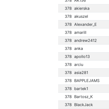
378
AK156
378
akierska
378
akuszel
378
Alexander_E
378
amarill
378
andrew2412
378
anka
378
apollo13
378
arciu
378
asia281
378
BAPPLEJAMS
378
bartek1
378
Bartosz_K
378
BlackJack