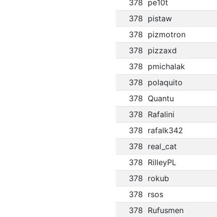
378
pe10t
378
pistaw
378
pizmotron
378
pizzaxd
378
pmichalak
378
polaquito
378
Quantu
378
Rafalini
378
rafalk342
378
real_cat
378
RilleyPL
378
rokub
378
rsos
378
Rufusmen