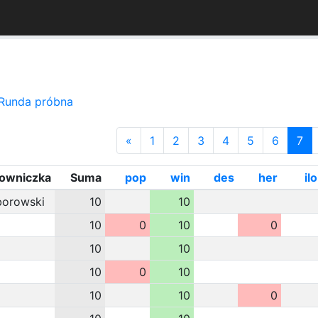
Runda próbna
«
1
2
3
4
5
6
7
kowniczka
Suma
pop
win
des
her
ilo
borowski
10
10
10
0
10
0
10
10
10
0
10
10
10
0