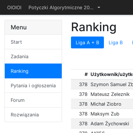
OIOIOI
Potyczki Algorytmiczne 2019
Ranking
Menu
Start
Liga A + B
Liga B
Zadania
Ranking
#
Użytkownik/użyt
378
Szymon Samuel Z
Pytania i ogłoszenia
378
Mateusz Zeleznik
Forum
378
Michał Ziobro
378
Maksym Zub
Rozwiązania
378
Adam Żychowski