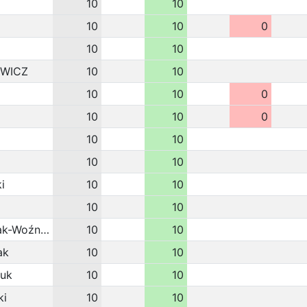
10
10
10
10
0
10
10
WICZ
10
10
10
10
0
10
10
0
10
10
10
10
i
10
10
10
10
Bartosz Wawrzyniak-Woźniak
10
10
ak
10
10
uk
10
10
ki
10
10