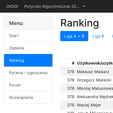
OIOIOI
Potyczki Algorytmiczne 2019
Ranking
Menu
Start
Liga A + B
Liga B
Zadania
Ranking
#
Użytkownik/użyt
378
Mateusz Masiarz
Pytania i ogłoszenia
378
Grzegorz Matecki
Forum
378
Mikołaj Matuszews
378
Aleksandra Mędre
Rozwiązania
378
Maciej Mejer