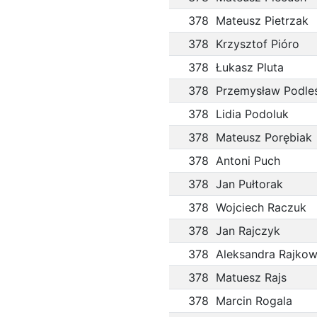
378
Mateusz Pietrzak
378
Krzysztof Pióro
378
Łukasz Pluta
378
Przemysław Podle
378
Lidia Podoluk
378
Mateusz Porębiak
378
Antoni Puch
378
Jan Pułtorak
378
Wojciech Raczuk
378
Jan Rajczyk
378
Aleksandra Rajko
378
Matuesz Rajs
378
Marcin Rogala