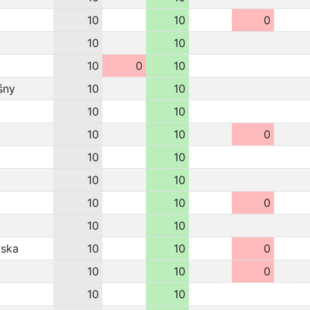
10
10
0
10
10
10
0
10
śny
10
10
10
10
10
10
0
10
10
10
10
10
10
0
10
10
wska
10
10
0
10
10
0
10
10