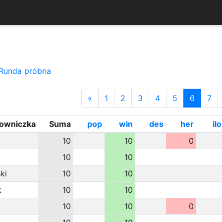
Runda próbna
«
1
2
3
4
5
6
7
kowniczka
Suma
pop
win
des
her
ilo
10
10
0
10
10
ki
10
10
k
10
10
10
10
0