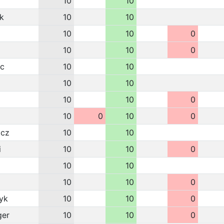
10
10
k
10
10
10
10
0
10
10
0
ec
10
10
10
10
10
10
0
10
0
10
0
icz
10
10
i
10
10
0
10
10
10
10
0
yk
10
10
0
ger
10
10
0