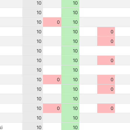
10
10
10
10
10
0
10
10
10
0
10
10
0
10
10
10
10
0
10
10
10
0
10
0
10
10
0
10
10
10
0
10
0
10
10
ki
10
10