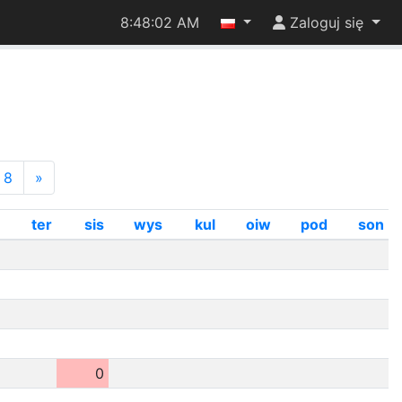
8:48:03 AM
Zaloguj się
8
»
ter
sis
wys
kul
oiw
pod
son
0