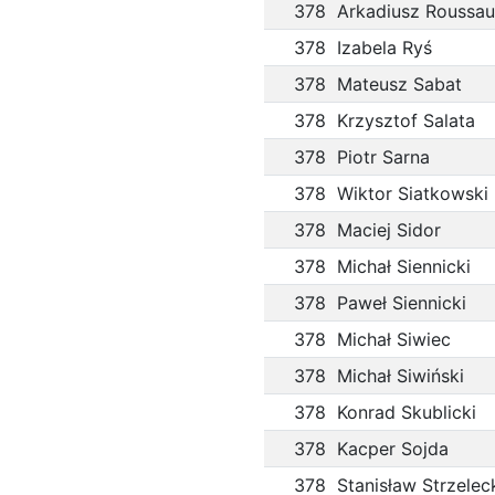
378
Arkadiusz Roussau
378
Izabela Ryś
378
Mateusz Sabat
378
Krzysztof Salata
378
Piotr Sarna
378
Wiktor Siatkowski
378
Maciej Sidor
378
Michał Siennicki
378
Paweł Siennicki
378
Michał Siwiec
378
Michał Siwiński
378
Konrad Skublicki
378
Kacper Sojda
378
Stanisław Strzelec