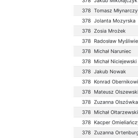
378
Jakub Mikołajczyk
378
Tomasz Młynarczy
378
Jolanta Mozyrska
378
Zosia Mrożek
378
Radosław Myśliwi
378
Michał Naruniec
378
Michał Niciejewski
378
Jakub Nowak
378
Konrad Obernikow
378
Mateusz Olszewsk
378
Zuzanna Olszówka
378
Michał Ołtarzewski
378
Kacper Omieliańcz
378
Zuzanna Ortenbur