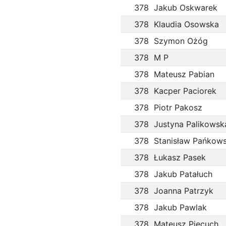
378
Jakub Oskwarek
378
Klaudia Osowska
378
Szymon Ożóg
378
M P
378
Mateusz Pabian
378
Kacper Paciorek
378
Piotr Pakosz
378
Justyna Palikowsk
378
Stanisław Pańkows
378
Łukasz Pasek
378
Jakub Patałuch
378
Joanna Patrzyk
378
Jakub Pawlak
378
Mateusz Piecuch