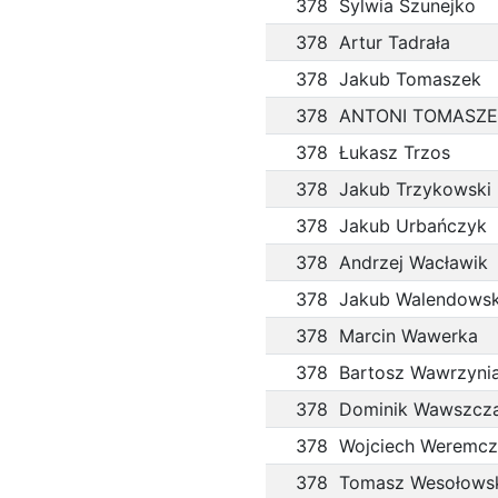
378
Sylwia Szunejko
378
Artur Tadrała
378
Jakub Tomaszek
378
ANTONI TOMASZE
378
Łukasz Trzos
378
Jakub Trzykowski
378
Jakub Urbańczyk
378
Andrzej Wacławik
378
Jakub Walendowsk
378
Marcin Wawerka
378
378
Dominik Wawszcz
378
Wojciech Weremcz
378
Tomasz Wesołows