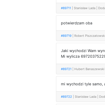
#89711
| Stanisław Lada
| Dod
potwierdzam oba
#89719
| Robert Piszczatowsk
Jaki wychodzi Wam wyni
Mi wylicza 6972037522
#89721
| Hubert Banaszewsk
mi wychodzi tyle samo,
#89722
| Stanisław Lada
| Do