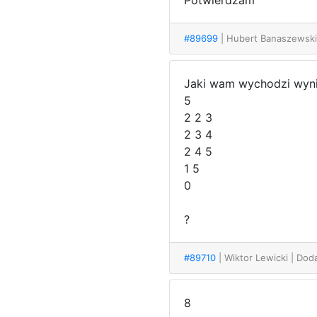
Potwierdzam
#89699
| Hubert Banaszewsk
Jaki wam wychodzi wyni
5
2 2 3
2 3 4
2 4 5
1 5
0
?
#89710
| Wiktor Lewicki
| Dod
8