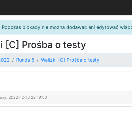
. Podczas blokady nie można dodawać ani edytować wiad
i [C] Prośba o testy
2022
Runda 5
Walizki [C] Prośba o testy
any: 2022-12-16 22:19:56