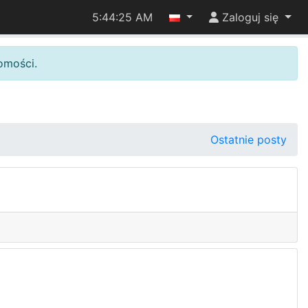
5:44:25 AM
Zaloguj się
omości.
Ostatnie posty