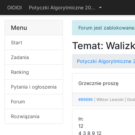
OIOIOI
Potyczki Algorytmiczne 2022
Menu
Forum jest zablokowane
Start
Temat: Walizk
Zadania
Potyczki Algorytmiczne 
Ranking
Grzecznie proszę
Pytania i ogłoszenia
#89696
| Wiktor Lewicki
| Dod
Forum
Rozwiązania
In:
12
4 3 8 9 12