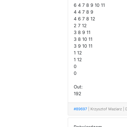
6 4 7 8 9 10 11
4 4 7 8 9
4 6 7 8 12
2 7 12
3 8 9 11
3 8 10 11
3 9 10 11
1 12
1 12
0
0
Out:
192
#89697
| Krzysztof Maziarz
| 