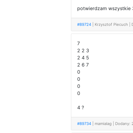
potwierdzam wszystkie 
#89724
| Krzysztof Piecuch
|
7
2 2 3
2 4 5
2 6 7
0
0
0
0
4 ?
#89734
| mamialag
| Dodany: 