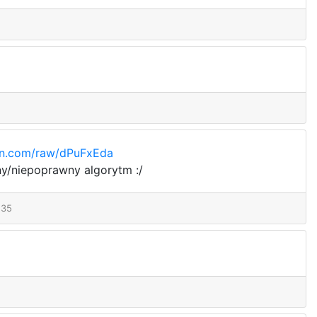
bin.com/raw/dPuFxEda
niepoprawny algorytm :/
:35