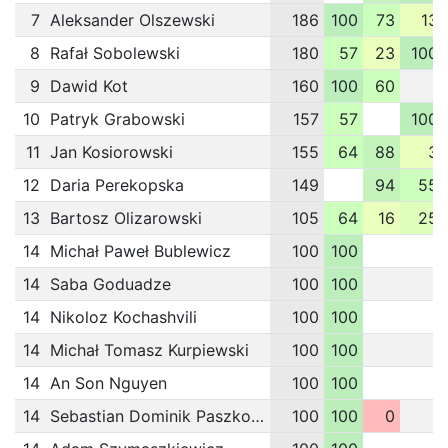
7
Aleksander Olszewski
186
100
73
13
8
Rafał Sobolewski
180
57
23
100
9
Dawid Kot
160
100
60
10
Patryk Grabowski
157
57
100
11
Jan Kosiorowski
155
64
88
3
12
Daria Perekopska
149
94
55
13
Bartosz Olizarowski
105
64
16
25
14
Michał Paweł Bublewicz
100
100
14
Saba Goduadze
100
100
14
Nikoloz Kochashvili
100
100
14
Michał Tomasz Kurpiewski
100
100
14
An Son Nguyen
100
100
14
Sebastian Dominik Paszkowski
100
100
0