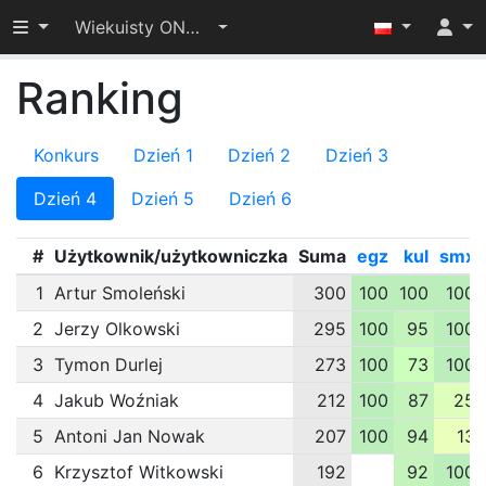
Przełącz widoczność menu
Wiekuisty ONTAK 2025
Ranking
Konkurs
Dzień 1
Dzień 2
Dzień 3
Dzień 4
Dzień 5
Dzień 6
#
Użytkownik/użytkowniczka
Suma
egz
kul
smx
1
Artur Smoleński
300
100
100
100
2
Jerzy Olkowski
295
100
95
100
3
Tymon Durlej
273
100
73
100
4
Jakub Woźniak
212
100
87
25
5
Antoni Jan Nowak
207
100
94
13
6
Krzysztof Witkowski
192
92
100