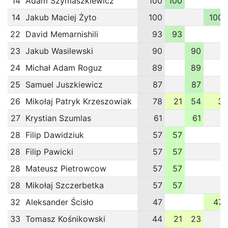
14
Adam Szymaszkiewicz
100
100
14
Jakub Maciej Żyto
100
100
22
David Memarnishili
93
93
23
Jakub Wasilewski
90
90
24
Michał Adam Roguz
89
89
25
Samuel Juszkiewicz
87
87
26
Mikołaj Patryk Krzeszowiak
78
21
54
3
27
Krystian Szumlas
61
61
28
Filip Dawidziuk
57
57
28
Filip Pawicki
57
57
28
Mateusz Pietrowcow
57
57
28
Mikołaj Szczerbetka
57
57
32
Aleksander Ścisło
47
47
33
Tomasz Kośnikowski
44
21
23