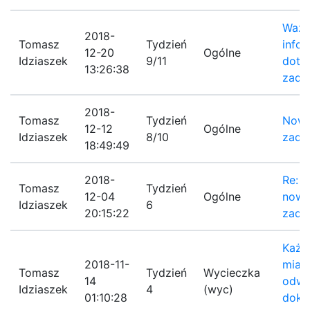
Ważn
2018-
Tomasz
Tydzień
infor
12-20
Ogólne
Idziaszek
9/11
doty
13:26:38
zada
2018-
Tomasz
Tydzień
Now
12-12
Ogólne
Idziaszek
8/10
zada
18:49:49
2018-
Re: B
Tomasz
Tydzień
12-04
Ogólne
nowy
Idziaszek
6
20:15:22
zada
Każd
2018-11-
mias
Tomasz
Tydzień
Wycieczka
14
odwi
Idziaszek
4
(wyc)
01:10:28
dokł