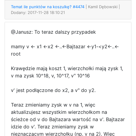
Temat ile punktów na koszulkę? #4474
| Kamil Dębowski
|
Dodany: 2017-11-28 18:10:21
@Janusz: To teraz dalszy przypadek
mamy v <- x1 <-x2 <-..<-Bajtazar <-y1-<y2<-..<-
root
Krawędzie mają koszt 1, wierzchołki mają zysk 1,
v ma zysk 10^18, v, 10^17, v" 10^16
v' jest podłączone do x2, a v" do y2.
Teraz zmieniamy zysk w v na 1, więc
aktualizujesz wszystkim wierzchołkom na
ścieżce od v do Bajtazara wartość na v'. Bajtazar
idzie do v'. Teraz zmieniamy zysk w
nieznaczącym wierzchołku (np. v na 2). Więc