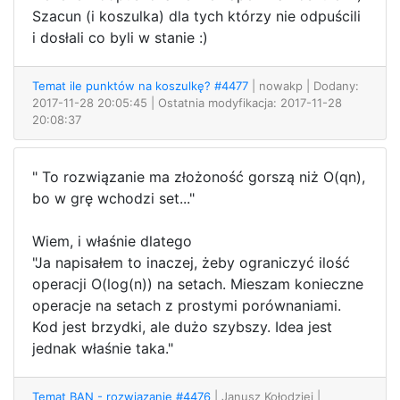
Szacun (i koszulka) dla tych którzy nie odpuścili
i dosłali co byli w stanie :)
Temat ile punktów na koszulkę? #4477
| nowakp
| Dodany:
2017-11-28 20:05:45 | Ostatnia modyfikacja: 2017-11-28
20:08:37
" To rozwiązanie ma złożoność gorszą niż O(qn),
bo w grę wchodzi set..."
Wiem, i właśnie dlatego
"Ja napisałem to inaczej, żeby ograniczyć ilość
operacji O(log(n)) na setach. Mieszam konieczne
operacje na setach z prostymi porównaniami.
Kod jest brzydki, ale dużo szybszy. Idea jest
jednak właśnie taka."
Temat BAN - rozwiązanie #4476
| Janusz Kołodziej
|