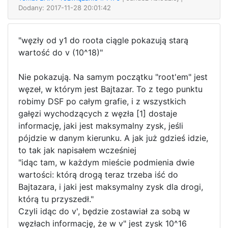
Dodany: 2017-11-28 20:01:42
"węzły od y1 do roota ciągle pokazują starą
wartość do v (10^18)"
Nie pokazują. Na samym początku "root'em" jest
węzeł, w którym jest Bajtazar. To z tego punktu
robimy DSF po całym grafie, i z wszystkich
gałęzi wychodzących z węzła [1] dostaje
informację, jaki jest maksymalny zysk, jeśli
pójdzie w danym kierunku. A jak już gdzieś idzie,
to tak jak napisałem wcześniej
"idąc tam, w każdym mieście podmienia dwie
wartości: którą drogą teraz trzeba iść do
Bajtazara, i jaki jest maksymalny zysk dla drogi,
którą tu przyszedł."
Czyli idąc do v', będzie zostawiał za sobą w
węzłach informację, że w v" jest zysk 10^16