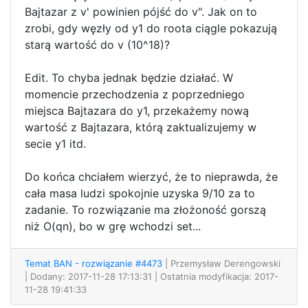
Bajtazar z v' powinien pójść do v". Jak on to
zrobi, gdy węzły od y1 do roota ciągle pokazują
starą wartość do v (10^18)?
Edit. To chyba jednak będzie działać. W
momencie przechodzenia z poprzedniego
miejsca Bajtazara do y1, przekażemy nową
wartość z Bajtazara, którą zaktualizujemy w
secie y1 itd.
Do końca chciałem wierzyć, że to nieprawda, że
cała masa ludzi spokojnie uzyska 9/10 za to
zadanie. To rozwiązanie ma złożoność gorszą
niż O(qn), bo w grę wchodzi set...
Temat BAN - rozwiązanie #4473
| Przemysław Derengowski
| Dodany: 2017-11-28 17:13:31 | Ostatnia modyfikacja: 2017-
11-28 19:41:33